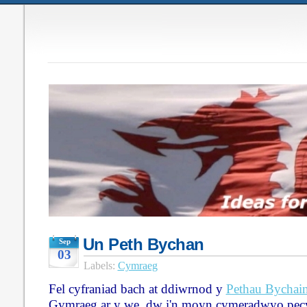
Un Peth Bychan
Sep
03
Labels:
Cymraeg
Fel cyfraniad bach at ddiwrnod y
Pethau Bychai
Gymraeg ar y we, dw i'n moyn cymeradwyo pecyn 