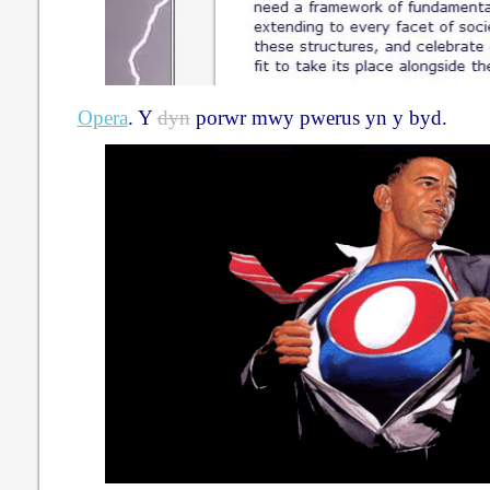
Opera
. Y
dyn
porwr mwy pwerus yn y byd.