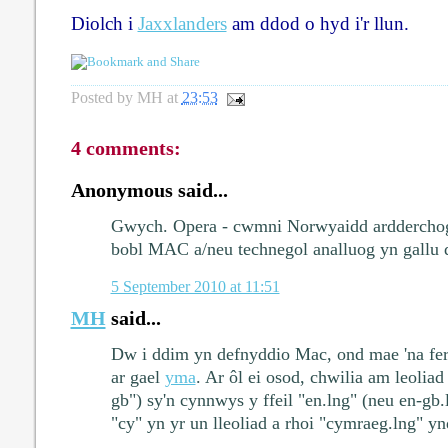
Diolch i
Jaxxlanders
am ddod o hyd i'r llun.
Posted by
MH
at
23:53
4 comments:
Anonymous said...
Gwych. Opera - cwmni Norwyaidd arddercho
bobl MAC a/neu technegol analluog yn gallu
5 September 2010 at 11:51
MH
said...
Dw i ddim yn defnyddio Mac, ond mae 'na fe
ar gael
yma
. Ar ôl ei osod, chwilia am leoliad
gb") sy'n cynnwys y ffeil "en.lng" (neu en-gb.
"cy" yn yr un lleoliad a rhoi "cymraeg.lng" y