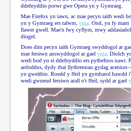
ddefnyddio porwr gwe Opera yn y Gymraeg.
Mae Firefox yn iawn, ac mae pecyn iaith wedi bo
yn y Gymraeg ers talwm,
yma
. Ond, yn fy marn 
llawer gwell. Mae'n fwy cyflym, mwy addasiad
diogel.
Does dim pecyn iaith Gymraeg swyddogol ar gael
mae fersiwn answyddogol ar gael
yma
. Diolch y
wedi bod yn ei ddefnyddio ers pythefnos nawr. P
anfoddus, dydy rhai llythrennau gydag acenion
yn gweithio. Roedd y ffeil yn gymharol hawdd i'
wedi gwneud fersiwn arall o'r ffeil, sydd ar gael