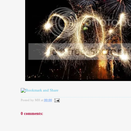
Posted by
MH
at
00:00
0 comments: